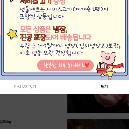
500g
다시 보지 않기
닫기
500g