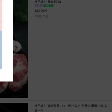
제주돼지 목살 500g
18,900원
189원 적립
제주돼지 갈비찜용 1kg - 뼈가 있어 진공이 풀릴 수도 있
습니다