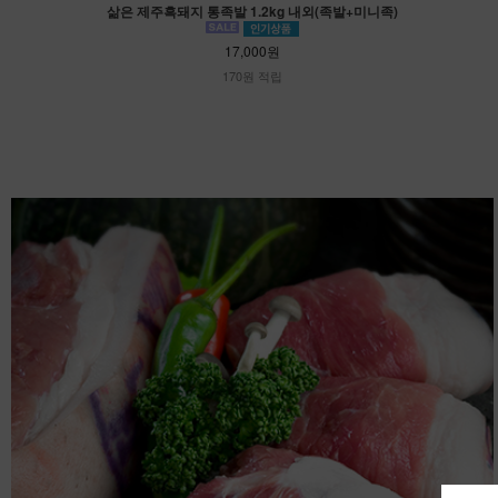
삶은 제주흑돼지 통족발 1.2kg 내외(족발+미니족)
17,000원
170원 적립