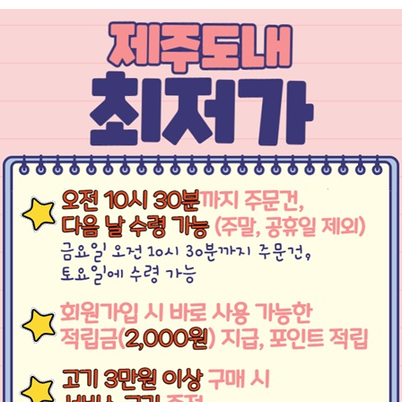
흑돼지 뒷다리살 500g-냉동
6,500원
65원 적립
RECOMMEND ITEM