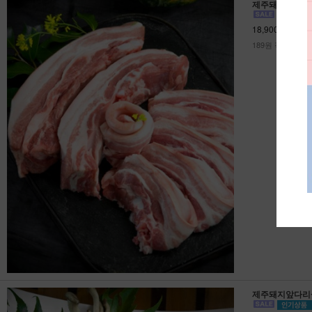
제주돼지 오겹살 
18,900원
189원 적립
제주돼지앞다리살