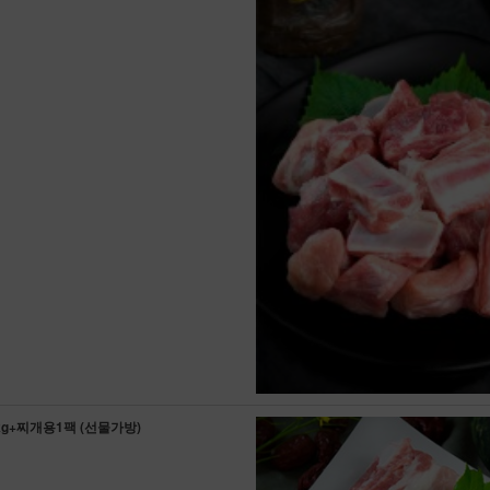
kg+찌개용1팩 (선물가방)