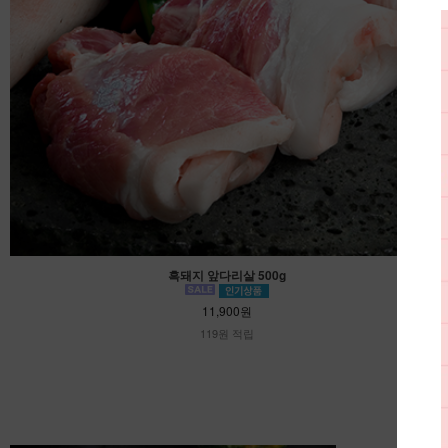
흑돼지 앞다리살 500g
11,900원
119원 적립