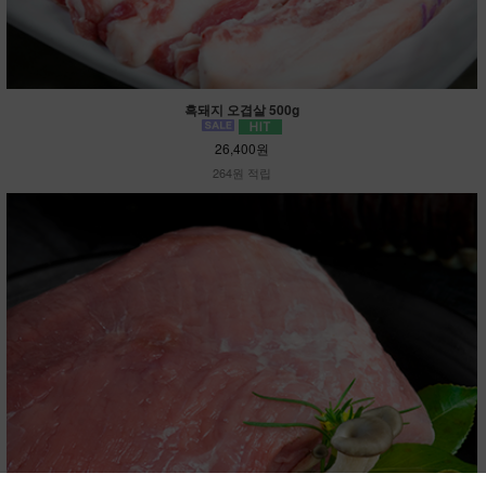
흑돼지 오겹살 500g
26,400원
264원 적립